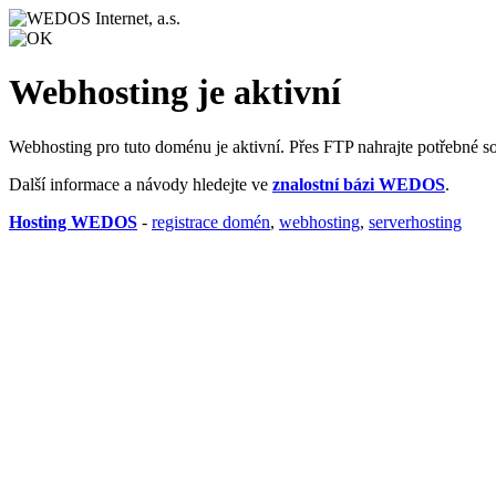
Webhosting je aktivní
Webhosting pro tuto doménu je aktivní. Přes FTP nahrajte potřebné s
Další informace a návody hledejte ve
znalostní bázi WEDOS
.
Hosting WEDOS
-
registrace domén
,
webhosting
,
serverhosting